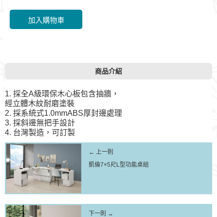
商品介紹
1. 採全A級環保木心板包含抽牆，
經立體木紋耐磨塗裝
2. 採系統式1.0mmABS厚封邊處理
3. 採斜邊無把手設計
4. 台灣製造，可訂製
← 上一則
凱倫7×5尺L型功能桌組
下一則 →