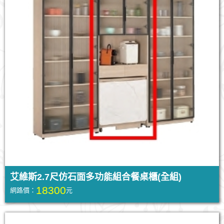
艾維斯2.7尺仿石面多功能組合餐桌櫃(全組)
18300
網路價：
元