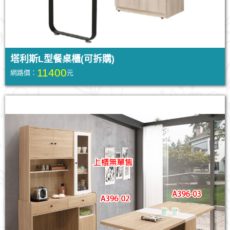
塔利斯L型餐桌櫃(可拆購)
11400
網路價：
元