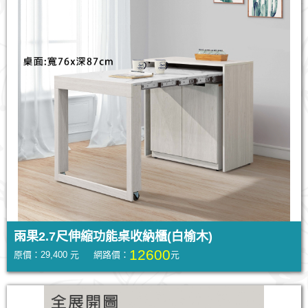
雨果2.7尺伸縮功能桌收納櫃(白榆木)
12600
原價：29,400 元 網路價：
元