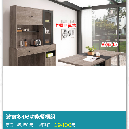
波爾多4尺功能餐櫃組
19400
原價：45,150 元 網路價：
元