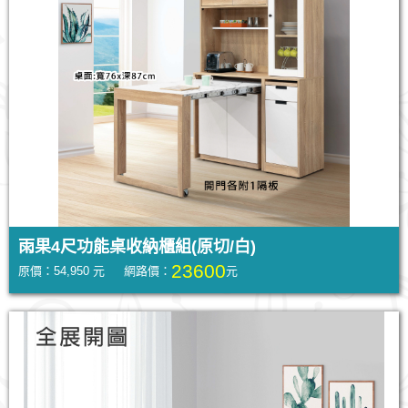
雨果4尺功能桌收納櫃組(原切/白)
23600
原價：54,950 元 網路價：
元