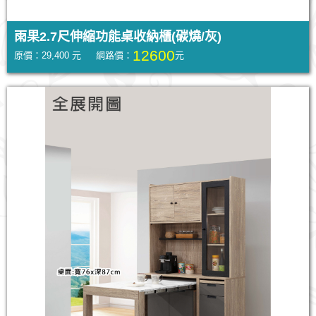
雨果2.7尺伸縮功能桌收納櫃(碳燒/灰)
12600
原價：29,400 元 網路價：
元