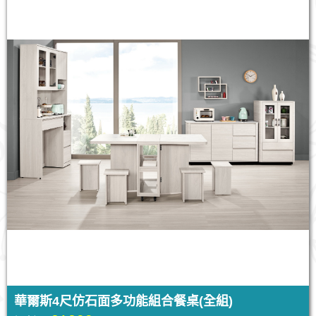
華爾斯4尺仿石面多功能組合餐桌(全組)