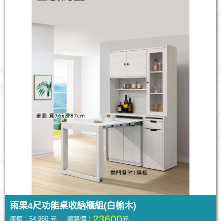
雨果4尺功能桌收納櫃組(白榆木)
23600
原價：54,950 元 網路價：
元