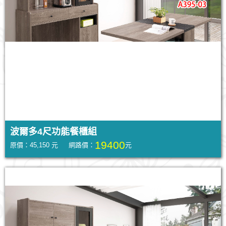
波爾多4尺功能餐櫃組
19400
原價：45,150 元 網路價：
元