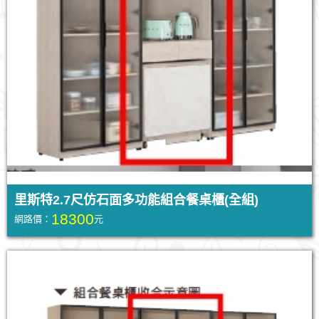
里斯特2.7尺仿石面多功能組合餐桌櫃(全組)
18300
網路價：
元