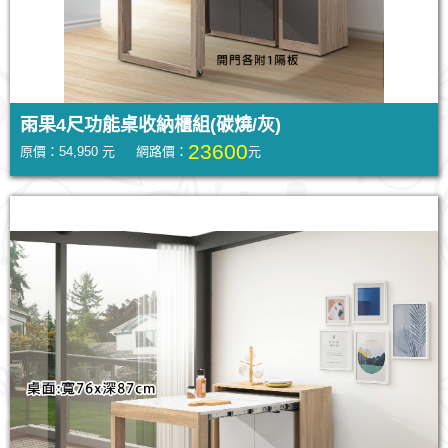
雨果4尺功能桌收納櫃組(碳燒/灰)
23600
原價：54,950 元 網路價：
元