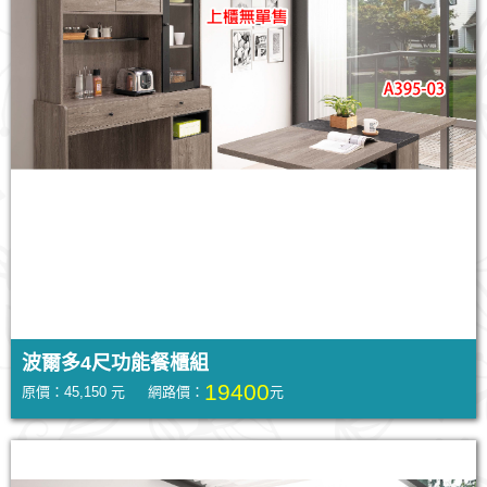
波爾多4尺功能餐櫃組
19400
原價：45,150 元 網路價：
元