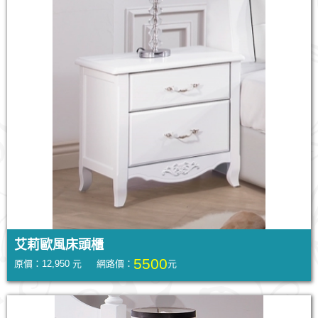
艾莉歐風床頭櫃
5500
原價：12,950 元 網路價：
元