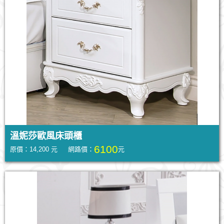
溫妮莎歐風床頭櫃
6100
原價：14,200 元 網路價：
元