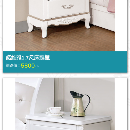
諾維雅1.7尺床頭櫃
5800
網路價：
元