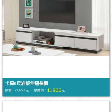
卡森6尺岩板伸縮長櫃
11800
原價：27,650 元 網路價：
元