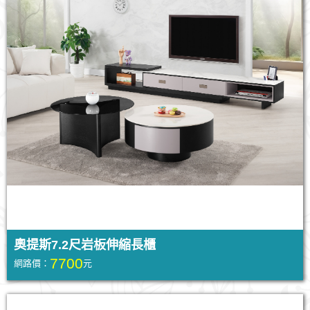
奧提斯7.2尺岩板伸縮長櫃
7700
網路價：
元