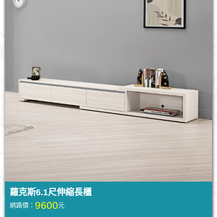
蘿克斯6.1尺伸縮長櫃
9600
網路價：
元