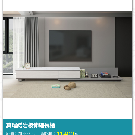
莫瑞諾岩板伸縮長櫃
11400
原價：26,600 元 網路價：
元