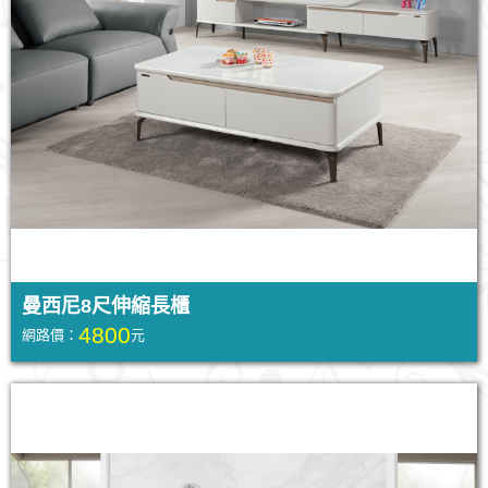
曼西尼8尺伸縮長櫃
4800
網路價：
元