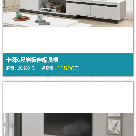
卡森6尺岩板伸縮長櫃
11500
原價：26,950 元 網路價：
元