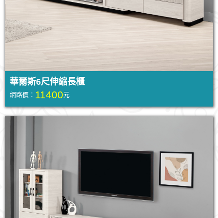
華爾斯6尺伸縮長櫃
11400
網路價：
元