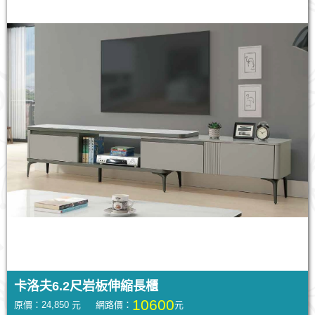
卡洛夫6.2尺岩板伸縮長櫃
10600
原價：24,850 元 網路價：
元