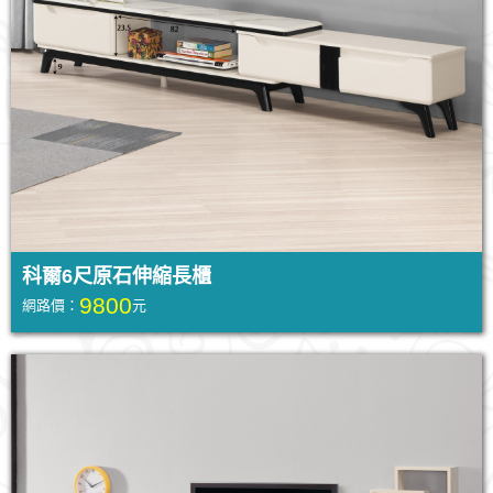
科爾6尺原石伸縮長櫃
9800
網路價：
元