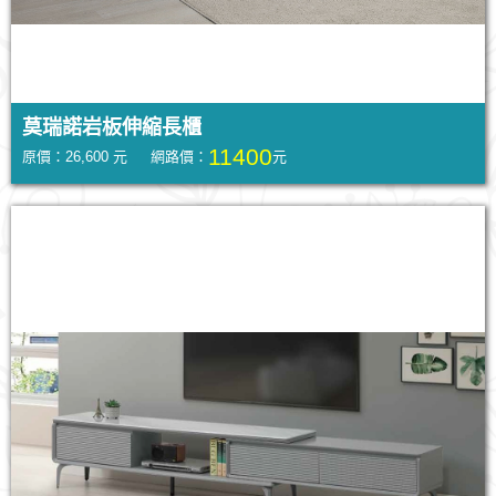
莫瑞諾岩板伸縮長櫃
11400
原價：26,600 元 網路價：
元