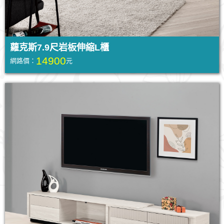
蘿克斯7.9尺岩板伸縮L櫃
14900
網路價：
元