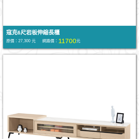
寇克6尺岩板伸縮長櫃
11700
原價：27,300 元 網路價：
元