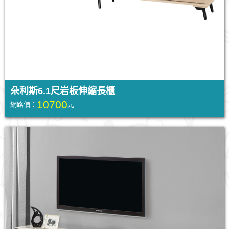
朵利斯6.1尺岩板伸縮長櫃
10700
網路價：
元