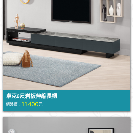
卓克6尺岩板伸縮長櫃
11400
網路價：
元