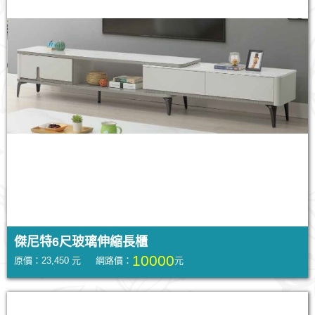
傑尼特6尺玻璃伸縮長櫃
10000
原價：23,450 元 網路價：
元