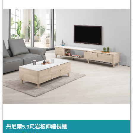
丹尼爾5.9尺岩板伸縮長櫃