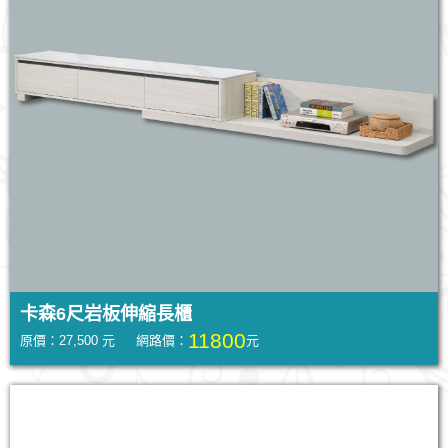
卡森6尺岩板伸縮長櫃
11800
原價：27,500 元 網路價：
元