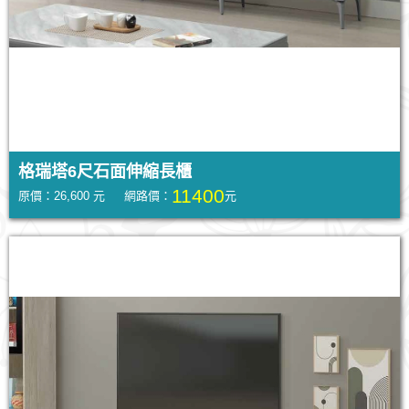
格瑞塔6尺石面伸縮長櫃
11400
原價：26,600 元 網路價：
元