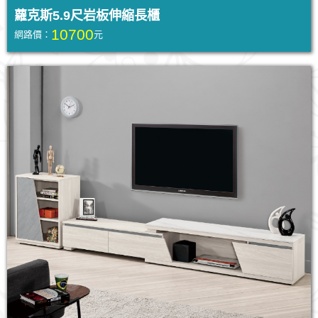
蘿克斯5.9尺岩板伸縮長櫃
10700
網路價：
元