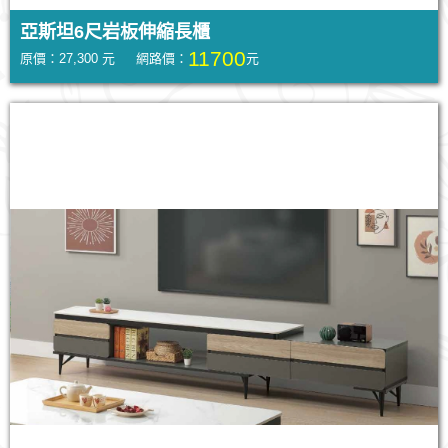
亞斯坦6尺岩板伸縮長櫃
11700
原價：27,300 元 網路價：
元