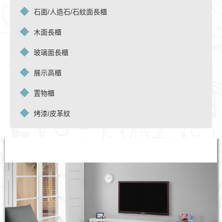
石面/人造石/石紋面長櫃
木面長櫃
玻璃面長櫃
展示高櫃
置物櫃
烤漆/皮革紋