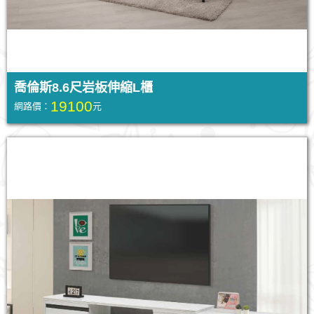
喬倫斯8.6尺岩板伸縮L櫃
19100
網路價：
元