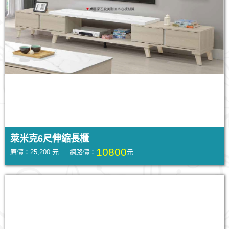
萊米克6尺伸縮長櫃
10800
原價：25,200 元 網路價：
元