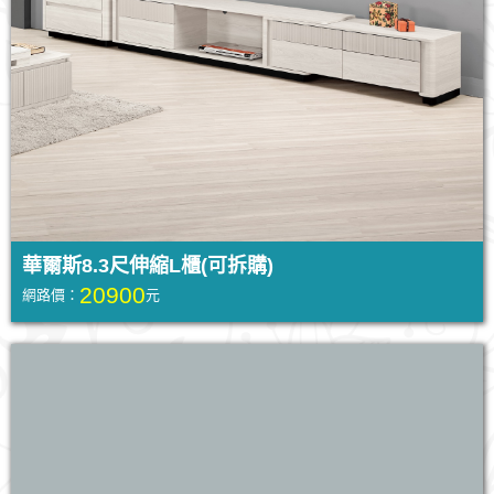
華爾斯8.3尺伸縮L櫃(可拆購)
20900
網路價：
元