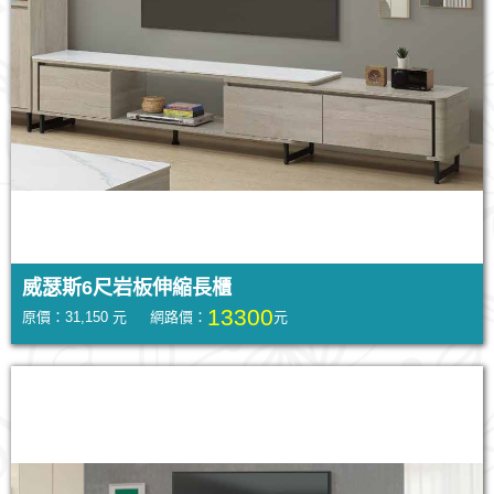
威瑟斯6尺岩板伸縮長櫃
13300
原價：31,150 元 網路價：
元