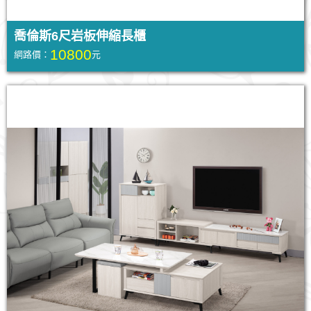
喬倫斯6尺岩板伸縮長櫃
10800
網路價：
元