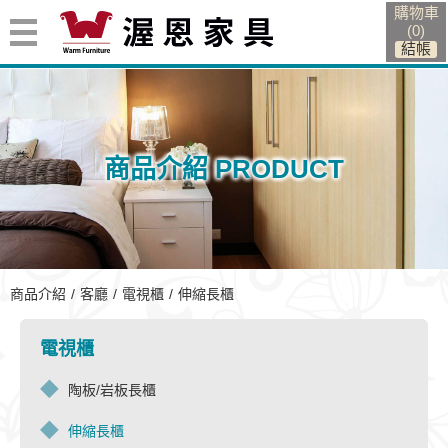
購物車
(
0
)
商品介紹 PRODUCT
伸縮長櫃
商品介紹
客廳
電視櫃
伸縮長櫃
電視櫃
陶板/岩板長櫃
伸縮長櫃