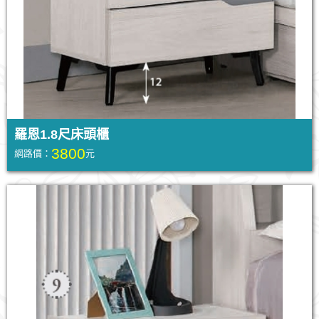
羅恩1.8尺床頭櫃
3800
網路價：
元