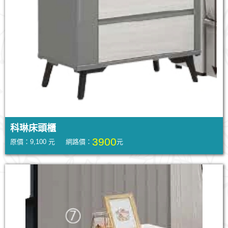
科琳床頭櫃
3900
原價：9,100 元 網路價：
元