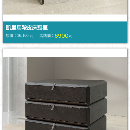
凱里馬鞍皮床頭櫃
6900
原價：16,100 元 網路價：
元