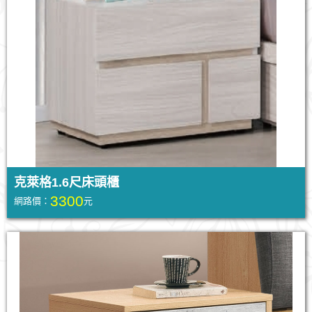
克萊格1.6尺床頭櫃
3300
網路價：
元