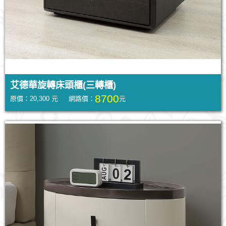
艾德華旋轉床頭櫃(三轉櫃)
8700
原價：20,300 元 網路價：
元