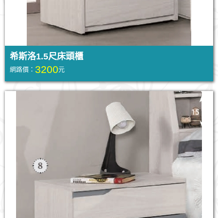
希斯洛1.5尺床頭櫃
3200
網路價：
元