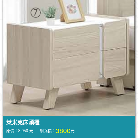
萊米克床頭櫃
3800
原價：8,950 元 網路價：
元