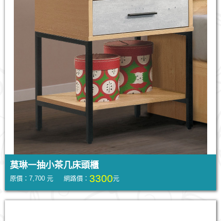
莫琳一抽小茶几床頭櫃
3300
原價：7,700 元 網路價：
元