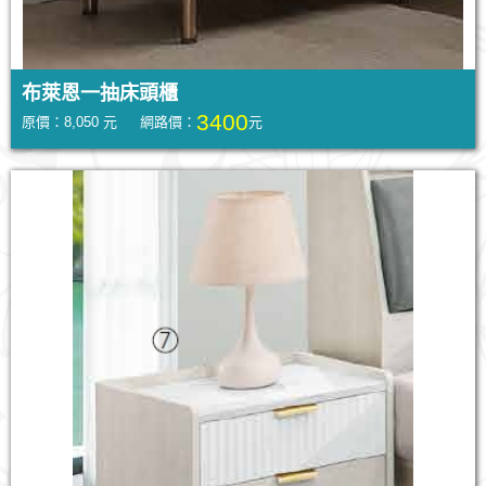
布萊恩一抽床頭櫃
3400
原價：8,050 元 網路價：
元