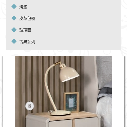
烤漆
皮革包覆
玻璃面
古典系列