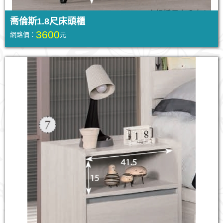
喬倫斯1.8尺床頭櫃
3600
網路價：
元