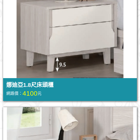
娜迪亞1.8尺床頭櫃
4100
網路價：
元