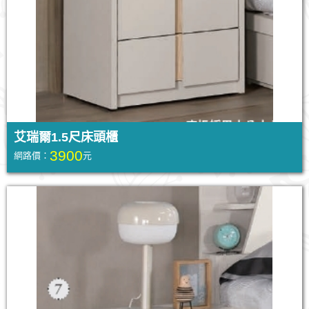
艾瑞爾1.5尺床頭櫃
3900
網路價：
元