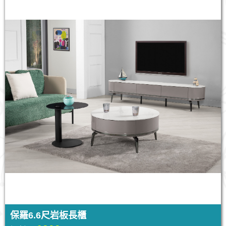
保羅6.6尺岩板長櫃