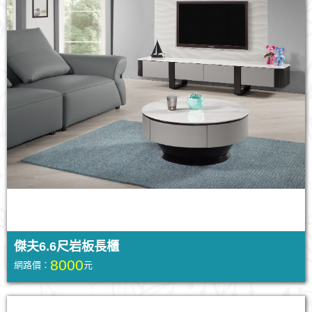
傑夫6.6尺岩板長櫃
8000
網路價：
元