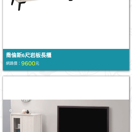
喬倫斯6尺岩板長櫃
9600
網路價：
元