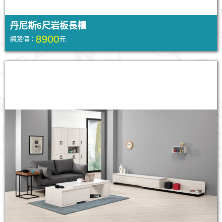
丹尼斯6尺岩板長櫃
8900
網路價：
元