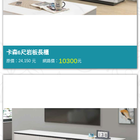
卡森6尺岩板長櫃
10300
原價：24,150 元 網路價：
元