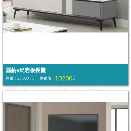
羅納6尺岩板長櫃
10200
原價：23,800 元 網路價：
元