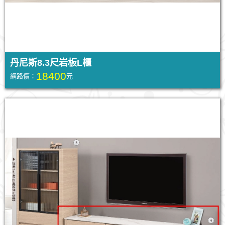
丹尼斯8.3尺岩板L櫃
18400
網路價：
元