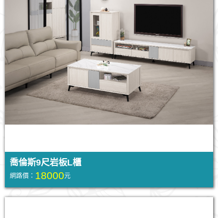
喬倫斯9尺岩板L櫃
18000
網路價：
元