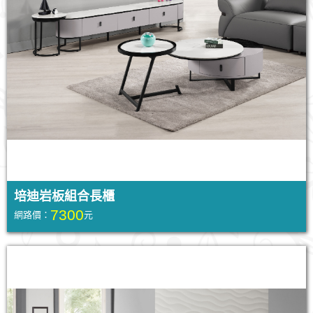
培迪岩板組合長櫃
7300
網路價：
元