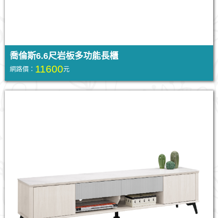
喬倫斯6.6尺岩板多功能長櫃
11600
網路價：
元