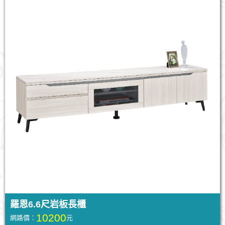
羅恩6.6尺岩板長櫃
10200
網路價：
元