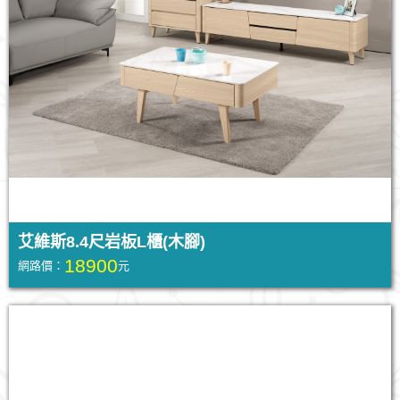
艾維斯8.4尺岩板L櫃(木腳)
18900
網路價：
元