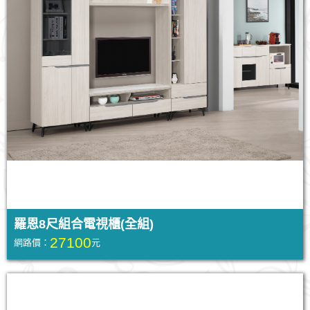
羅恩8尺組合電視櫃(全組)
27100
網路價：
元