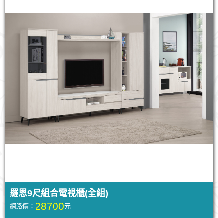
羅恩9尺組合電視櫃(全組)
28700
網路價：
元