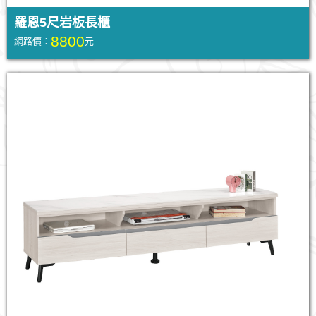
羅恩5尺岩板長櫃
8800
網路價：
元