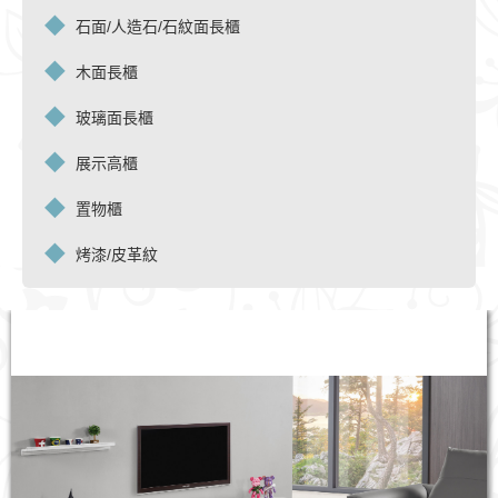
石面/人造石/石紋面長櫃
木面長櫃
玻璃面長櫃
展示高櫃
置物櫃
烤漆/皮革紋