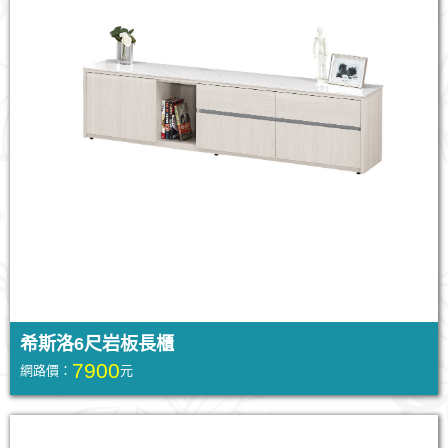
希斯洛6尺岩板長櫃
7900
網路價：
元