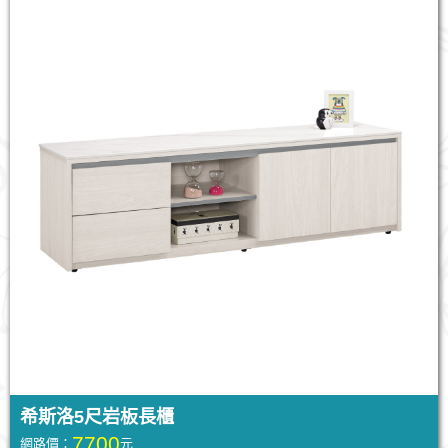
希斯洛5尺岩板長櫃
7700
網路價：
元