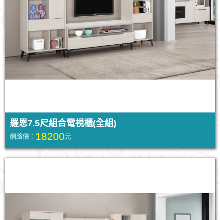
羅恩7.5尺組合電視櫃(全組)
18200
網路價：
元