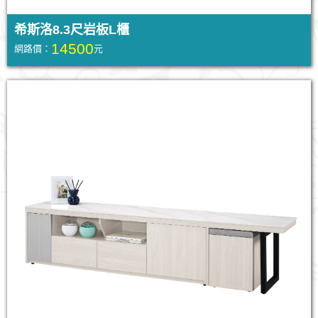
希斯洛8.3尺岩板L櫃
14500
網路價：
元