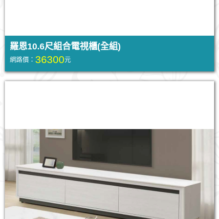
羅恩10.6尺組合電視櫃(全組)
36300
網路價：
元