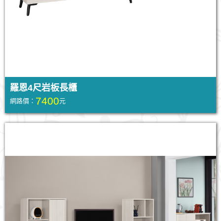
羅恩4尺岩板長櫃
7400
網路價：
元