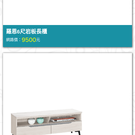
羅恩6尺岩板長櫃
9500
網路價：
元