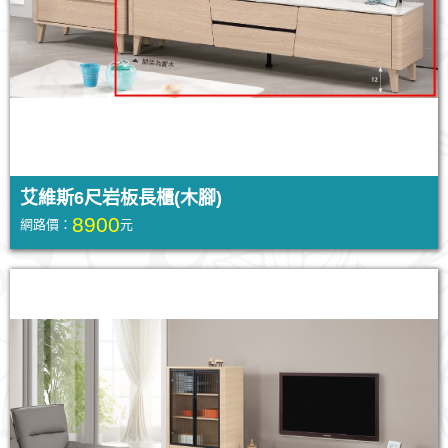
艾維斯6尺岩板長櫃(木腳)
8900
網路價：
元