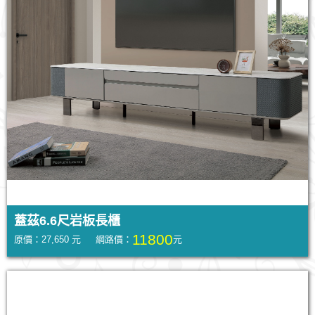
蓋茲6.6尺岩板長櫃
11800
原價：27,650 元 網路價：
元