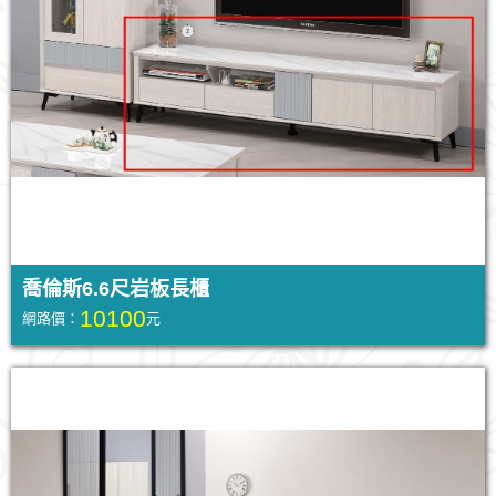
喬倫斯6.6尺岩板長櫃
10100
網路價：
元