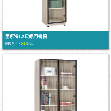
里斯特1.3尺鋁門書櫥
7300
網路價：
元