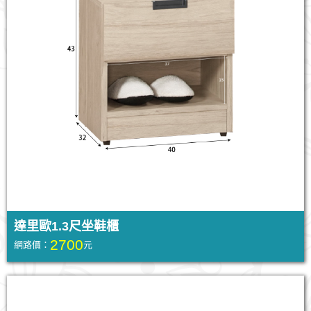
達里歐1.3尺坐鞋櫃
2700
網路價：
元