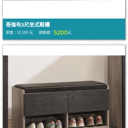
哥倫布3尺坐式鞋櫃
5200
原價：12,100 元 網路價：
元