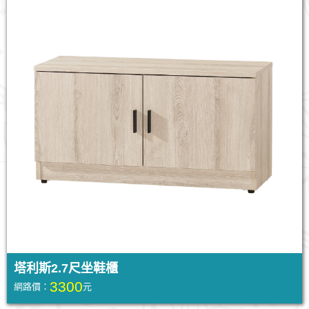
塔利斯2.7尺坐鞋櫃
3300
網路價：
元