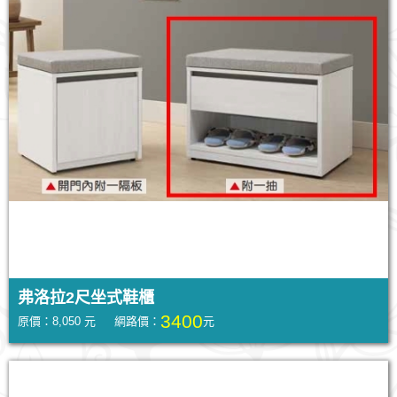
弗洛拉2尺坐式鞋櫃
3400
原價：8,050 元 網路價：
元