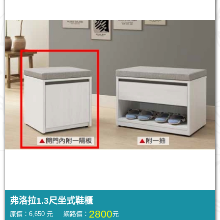
弗洛拉1.3尺坐式鞋櫃
2800
原價：6,650 元 網路價：
元