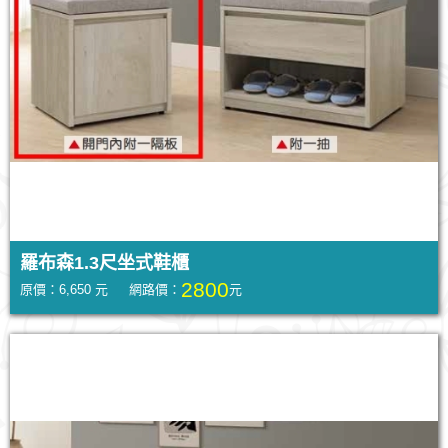
羅布森1.3尺坐式鞋櫃
2800
原價：6,650 元 網路價：
元