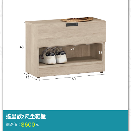
達里歐2尺坐鞋櫃
3600
網路價：
元