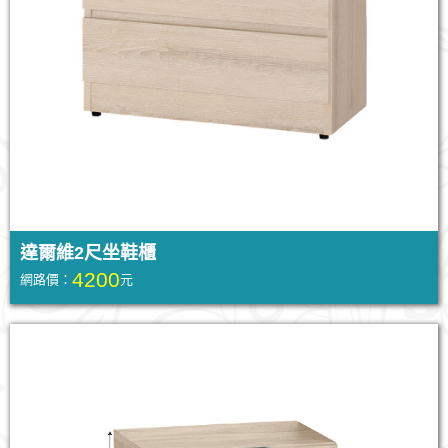
達爾維2尺坐鞋櫃
4200
網路價：
元