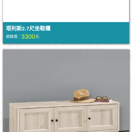
塔利斯2.7尺坐鞋櫃
3300
網路價：
元