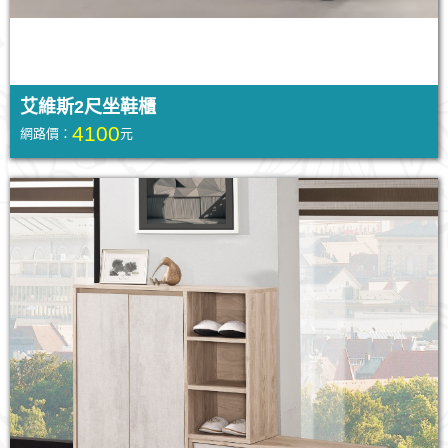
艾維斯2尺坐鞋櫃
4100
網路價：
元