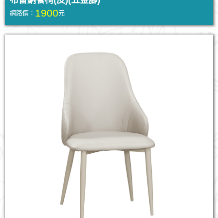
布雷納餐椅(皮)(五金腳)
1900
網路價：
元