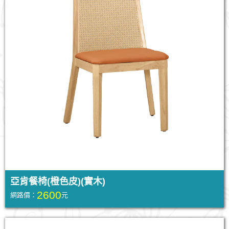
亞肯餐椅(橙色皮)(實木)
2600
網路價：
元