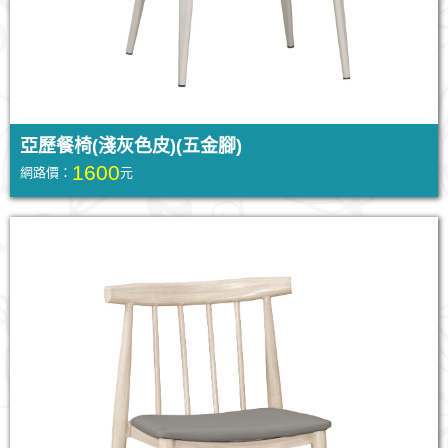
亞歷餐椅(淺灰色皮)(五金腳)
1600
網路價：
元