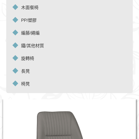
木面餐椅
PP/塑膠
編藤/繩編
鐵/其他材質
旋轉椅
長凳
椅凳