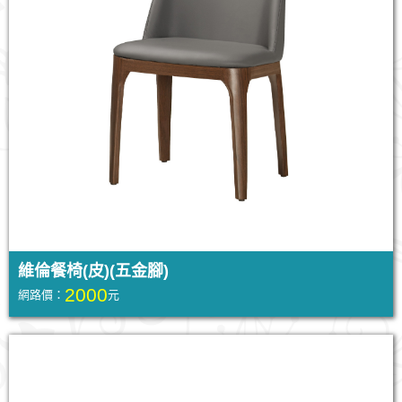
維倫餐椅(皮)(五金腳)
2000
網路價：
元