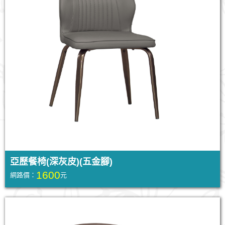
亞歷餐椅(深灰皮)(五金腳)
1600
網路價：
元