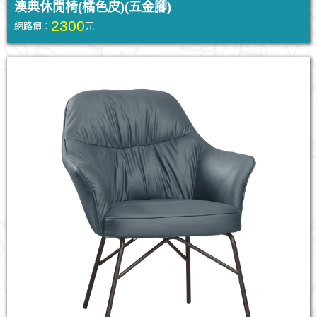
澳典休閒椅(橘色皮)(五金腳)
2300
網路價：
元