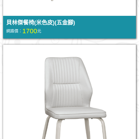
貝林傑餐椅(米色皮)(五金腳)
1700
網路價：
元