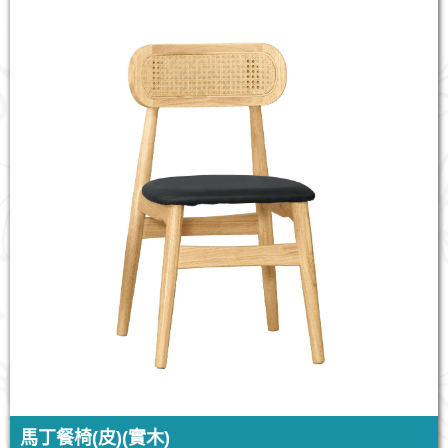
馬丁餐椅(皮)(實木)