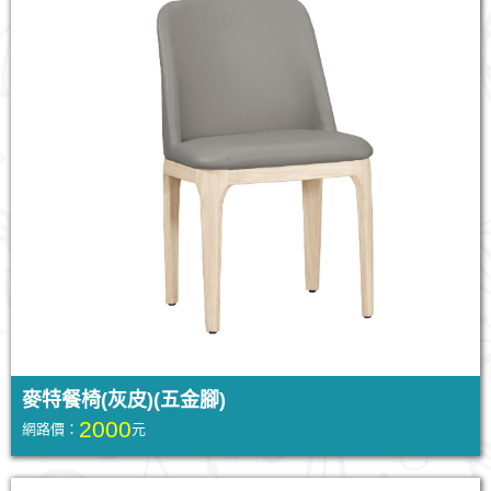
麥特餐椅(灰皮)(五金腳)
2000
網路價：
元