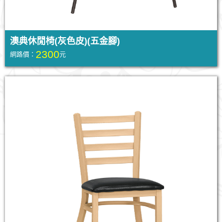
澳典休閒椅(灰色皮)(五金腳)
2300
網路價：
元