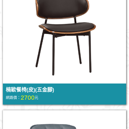
楠歐餐椅(皮)(五金腳)
2700
網路價：
元