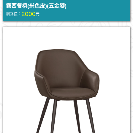
露西餐椅(米色皮)(五金腳)
2000
網路價：
元