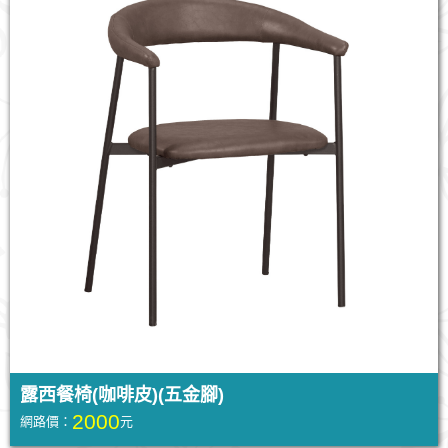
露西餐椅(咖啡皮)(五金腳)
2000
網路價：
元