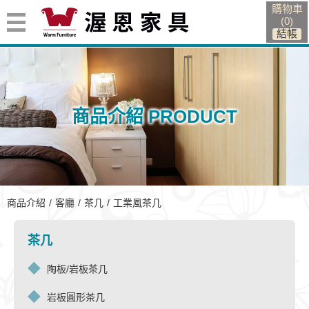
購物車
(
0
)
商品介紹 PRODUCT
工業風茶几
商品介紹
客廳
茶几
工業風茶几
茶几
陶板/岩板茶几
岩板圓形茶几