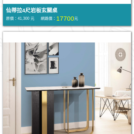
仙蒂拉4尺岩板玄關桌
17700
原價：41,300 元 網路價：
元