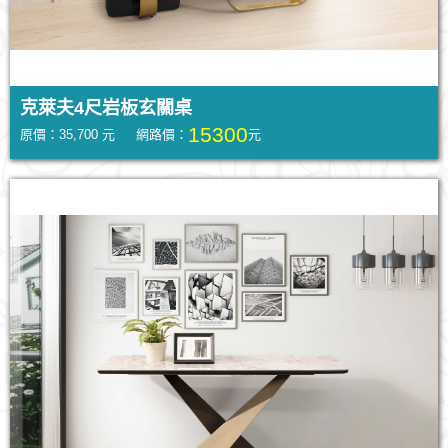
克萊夫4尺岩板玄關桌
15300
原價：35,700 元 網路價：
元