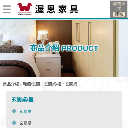
購物車
(
0
)
商品介紹 PRODUCT
玄關桌
商品介紹
鞋櫃/玄關
玄關桌/櫃
玄關桌
玄關桌/櫃
玄關桌
玄關櫃