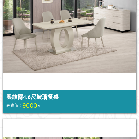
奧維爾4.6尺玻璃餐桌
9000
網路價：
元