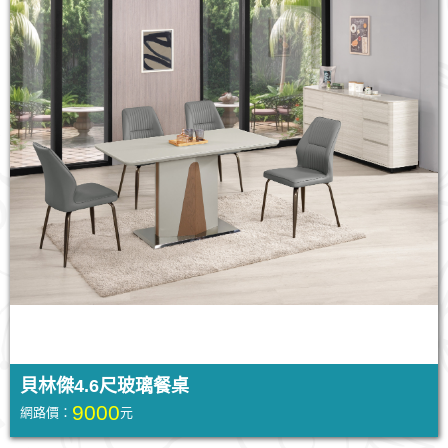
貝林傑4.6尺玻璃餐桌
9000
網路價：
元