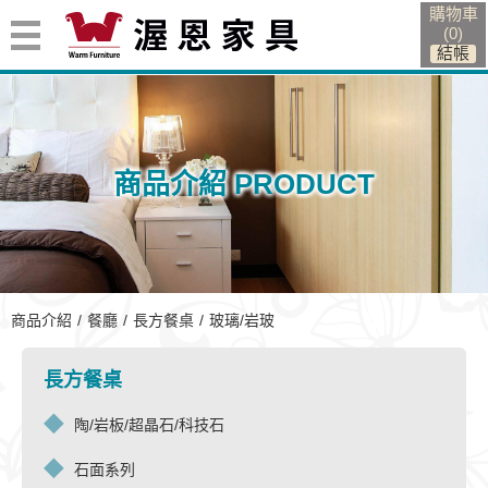
購物車
(
0
)
商品介紹 PRODUCT
玻璃/岩玻
商品介紹
餐廳
長方餐桌
玻璃/岩玻
長方餐桌
陶/岩板/超晶石/科技石
石面系列