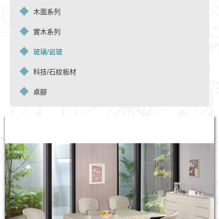
木面系列
實木系列
玻璃/岩玻
科技/石紋板材
桌腳