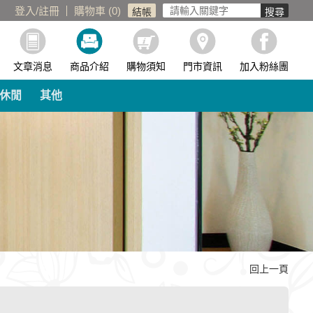
登入
/
註冊
購物車 (
0
)
文章消息
商品介紹
購物須知
門市資訊
加入粉絲團
休閒
其他
回上一頁