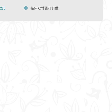
.2尺
任何尺寸皆可訂做