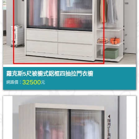
蘿克斯5尺被櫥式鋁框四抽拉門衣櫥
32500
網路價：
元