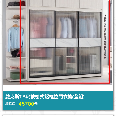
蘿克斯7.5尺被櫥式鋁框拉門衣櫥(全組)
45700
網路價：
元