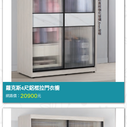
蘿克斯4尺鋁框拉門衣櫥
20900
網路價：
元