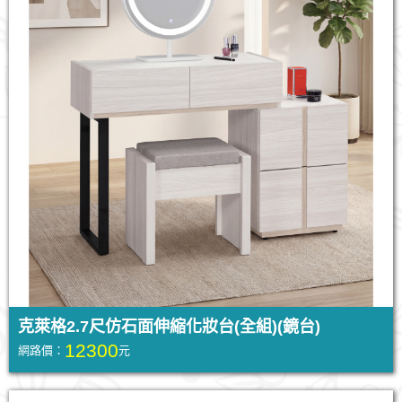
克萊格2.7尺仿石面伸縮化妝台(全組)(鏡台)
12300
網路價：
元