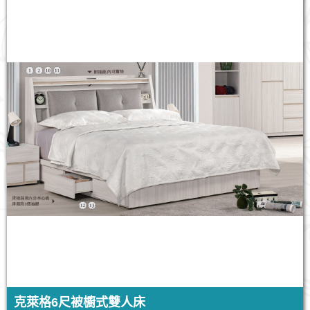
克萊格6尺被櫥式雙人床