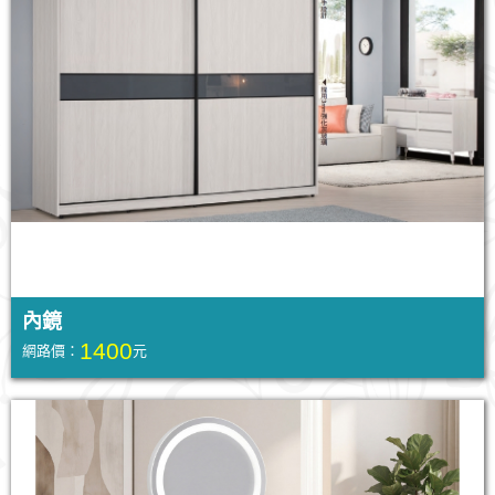
內鏡
1400
網路價：
元