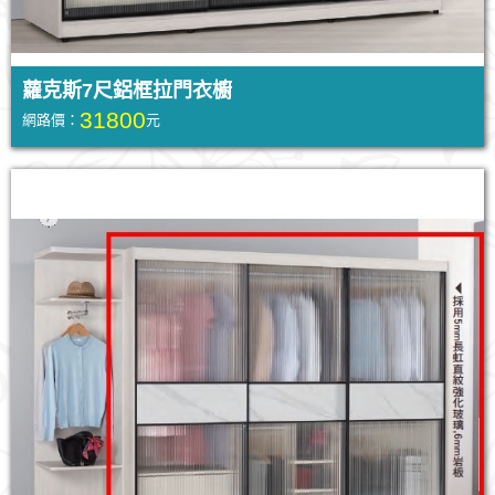
蘿克斯7尺鋁框拉門衣櫥
31800
網路價：
元