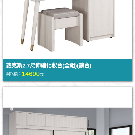
蘿克斯2.7尺伸縮化妝台(全組)(鏡台)
14600
網路價：
元