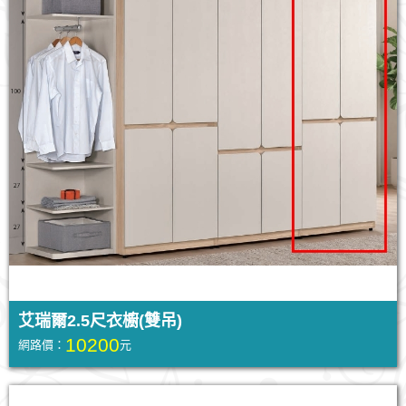
艾瑞爾2.5尺衣櫥(雙吊)
10200
網路價：
元