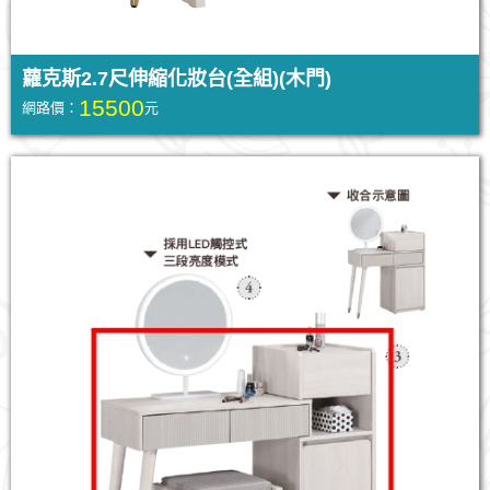
蘿克斯2.7尺伸縮化妝台(全組)(木門)
15500
網路價：
元