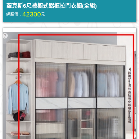
蘿克斯6尺被櫥式鋁框拉門衣櫥(全組)
42300
網路價：
元