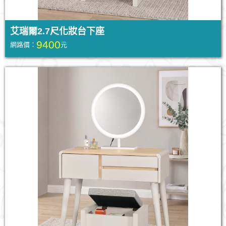
艾瑞爾2.7尺化妝台下座
9400
網路價：
元