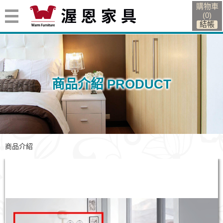
購物車
(
0
)
商品介紹 PRODUCT
商品介紹