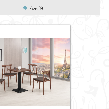
商用折合桌