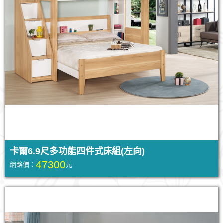
卡爾6.9尺多功能四件式床組(左向)
47300
網路價：
元