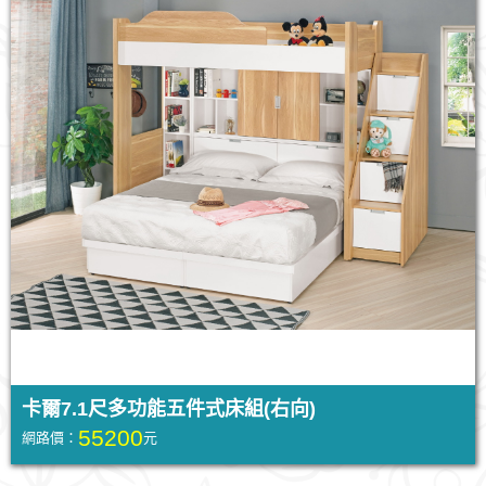
卡爾7.1尺多功能五件式床組(右向)
55200
網路價：
元