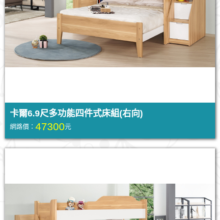
卡爾6.9尺多功能四件式床組(右向)
47300
網路價：
元