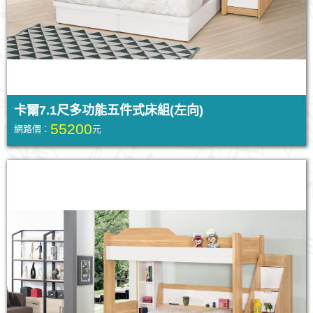
卡爾7.1尺多功能五件式床組(左向)
55200
網路價：
元