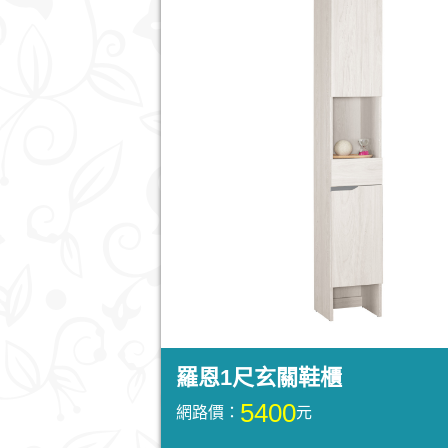
羅恩1尺玄關鞋櫃
5400
網路價：
元