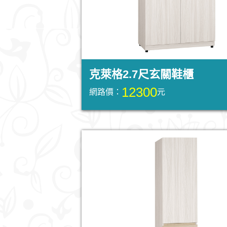
克萊格2.7尺玄關鞋櫃
12300
網路價：
元