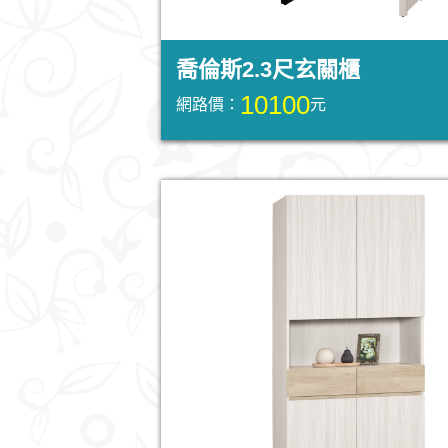
喬倫斯2.3尺玄關櫃
10100
網路價：
元