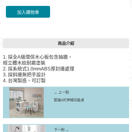
商品介紹
1. 採全A級環保木心板包含抽牆，
經立體木紋耐磨塗裝
2. 採系統式1.0mmABS厚封邊處理
3. 採斜邊無把手設計
4. 台灣製造，可訂製
← 上一則
凱倫4尺伸縮功能桌
下一則 →