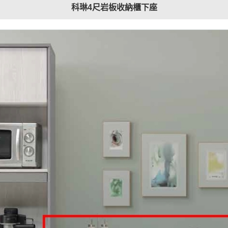
科琳4尺岩板收納櫃下座