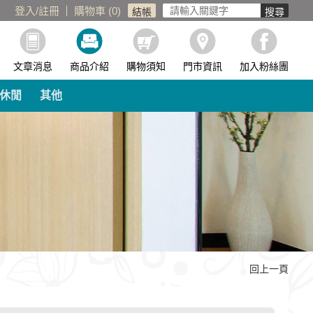
登入
/
註冊
購物車 (
0
)
文章消息
商品介紹
購物須知
門市資訊
加入粉絲團
休閒
其他
回上一頁