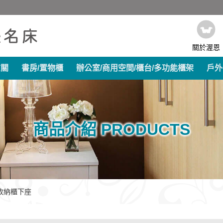
關於渥恩
玄關
書房/置物櫃
辦公室/商用空間/櫃台/多功能櫃架
戶外
商品介紹 PRODUCTS
收納櫃下座