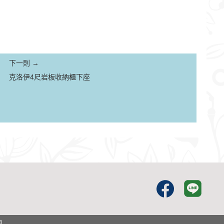
下一則 →
克洛伊4尺岩板收納櫃下座
Facebook
Line
司