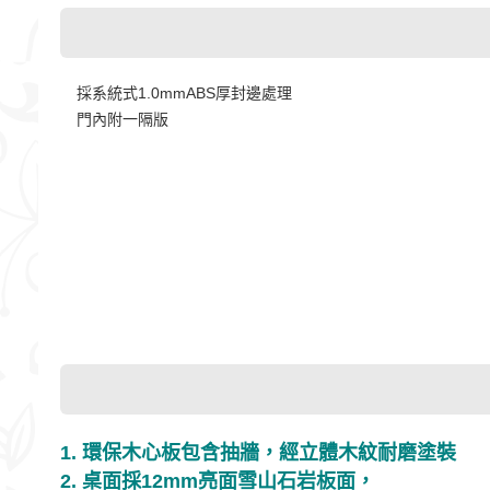
採系統式1.0mmABS厚封邊處理
門內附一隔版
1. 環保木心板包含抽牆，經立體木紋耐磨塗裝
2. 桌面採12mm亮面雪山石岩板面，