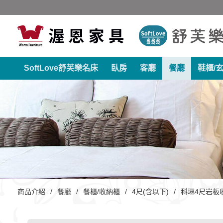
SoftLove舒芙樂名床
臥房
客廳
餐廳
鞋櫃/
商品介紹
餐廳
餐櫃/收納櫃
4尺(含以下)
科琳4尺岩板