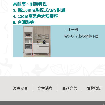
具耐磨、耐熱特性
3. 採1.0mm系統式ABS封邊
4. 12cm高黑色烤漆腳座
5. 台灣製造
← 上一則
瑞莎4尺岩板收納櫃下座
渥恩家具
文章消息
商品介紹
購物須知