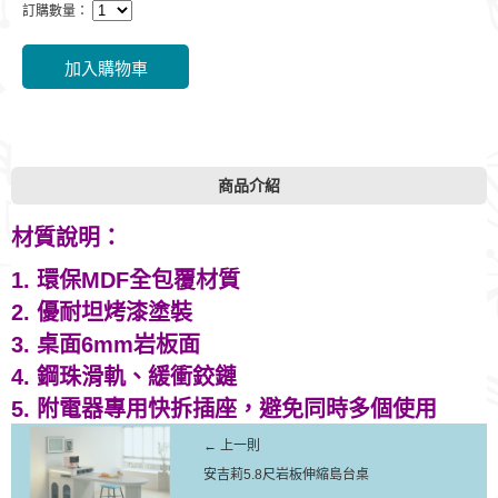
訂購數量：
商品介紹
材質說明：
1. 環保MDF全包覆材質
2. 優耐坦烤漆塗裝
3. 桌面6mm岩板面
4. 鋼珠滑軌、緩衝鉸鏈
5. 附電器專用快拆插座，避免同時多個使用
← 上一則
安吉莉5.8尺岩板伸縮島台桌