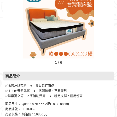
1 / 6
商品簡介
✅表層涼感布料 ➜ 夏日最佳首選
✅１ｃｍ天然乳膠 ➜ 抗菌抗螨，不易變形
✅蜂巢獨立筒＋Ｚ字輔助彈簧 ➜ 穩定支撐，耐用性高
商品尺寸： Queen size 6X6.2尺(181x188cm)
商品編號： 5010-06-6
商品價格： 網路價：16800 元