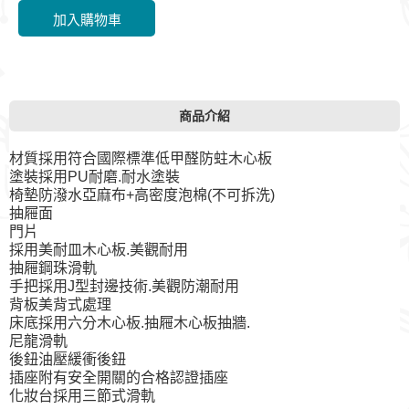
商品介紹
材質採用符合國際標準低甲醛防蛀木心板
塗裝採用PU耐磨.耐水塗裝
椅墊防潑水亞麻布+高密度泡棉(不可拆洗)
抽屜面
門片
採用美耐皿木心板.美觀耐用
抽屜鋼珠滑軌
手把採用J型封邊技術.美觀防潮耐用
背板美背式處理
床底採用六分木心板.抽屜木心板抽牆.
尼龍滑軌
後鈕油壓緩衝後鈕
插座附有安全開關的合格認證插座
化妝台採用三節式滑軌