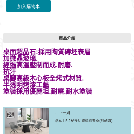
商品介紹
桌面超晶石:採用陶質磚坯表層
加微晶玻璃.
經過高溫壓制而成.耐磨.
抗汙
桌腳高級木心板全烤式材質.
半透明烤漆工藝
塗裝採用優麗坦.耐磨.耐水塗裝
← 上一則
路易士5.2尺多功能橢圓餐桌(附轉盤)