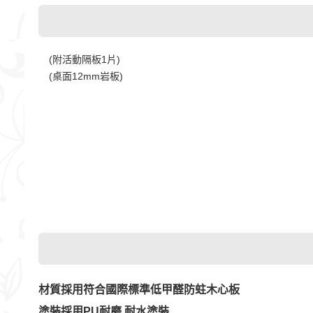
(附活動隔板1片)
(桌面12mm岩板)
材質採用符合國際標準低甲醛防蛀木心板
塗裝採用PU耐磨.耐水塗裝