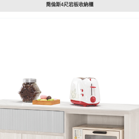
喬倫斯4尺岩板收納櫃