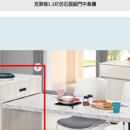
克萊格1.3尺仿石面鋁門中島櫃