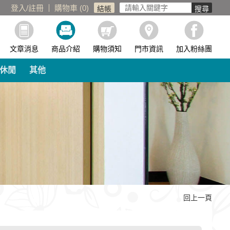
登入
/
註冊
購物車 (
0
)
文章消息
商品介紹
購物須知
門市資訊
加入粉絲團
休閒
其他
回上一頁