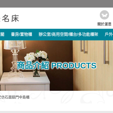
關於渥恩
玄關
書房/置物櫃
辦公室/商用空間/櫃台/多功能櫃架
戶外
商品介紹 PRODUCTS
3尺仿石面鋁門中島櫃