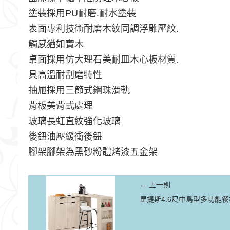
塗裝採用PU耐磨.耐水塗裝
表面專利技術耐磨木紋同調浮雕壓紋.
觸感猶如實木
桌面採用仿大理石美耐皿木心板材質.
具高溫耐刮磨特性
抽屜採用三節式鋼珠滑軌
背板美背式處理
玻璃長虹直紋強化玻璃
後鈕油壓緩衝後鈕
腳架腳架為黑砂粉體烤漆五金架
← 上一則
昆提斯4.6尺中島型多功能餐