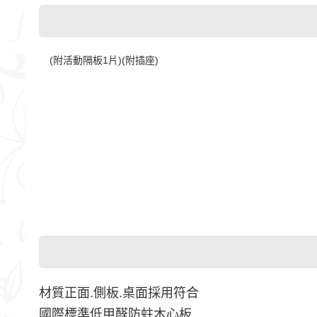
(附活動隔板1片)(附插座)
材質正面.側板.桌面採用符合
國際標準低甲醛防蛀木心板